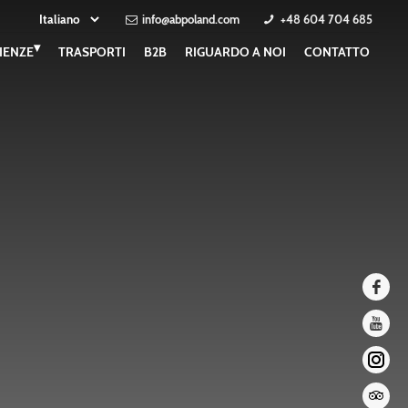
info@abpoland.com
+48 604 704 685
▾
IENZE
TRASPORTI
B2B
RIGUARDO A NOI
CONTATTO