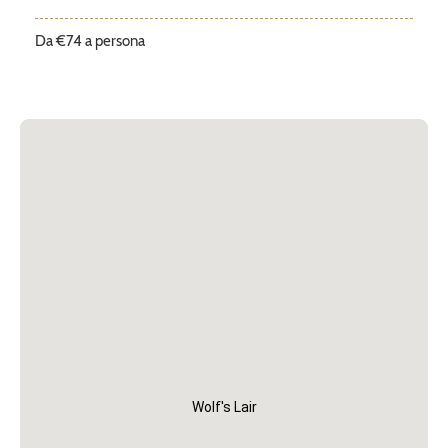
Da €74 a persona
Wolf's Lair