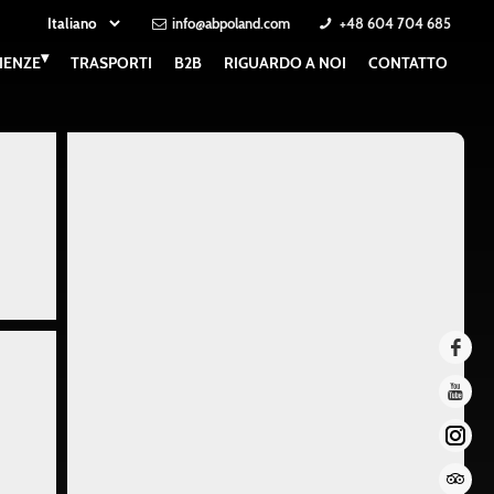
info@abpoland.com
+48 604 704 685
▾
IENZE
TRASPORTI
B2B
RIGUARDO A NOI
CONTATTO