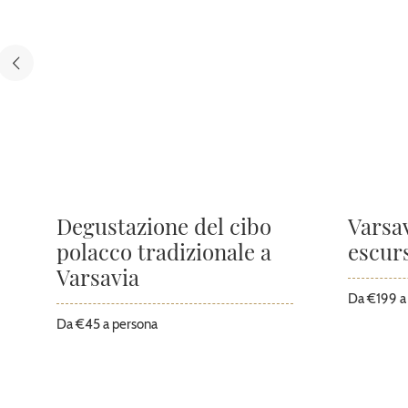
Degustazione del cibo
Varsav
polacco tradizionale a
escurs
Varsavia
Da €199 a
Da €45 a persona