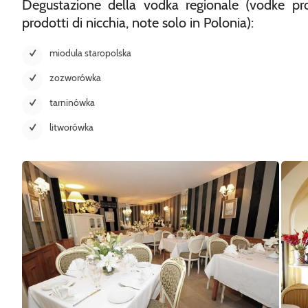
Degustazione della vodka regionale (vodke prove
prodotti di nicchia, note solo in Polonia):
miodula staropolska
zozworówka
tarninówka
litworówka