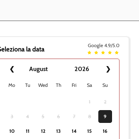
Google
4.9/5.0
Seleziona la data
❮
August
2026
❯
Mo
Tu
Wed
Th
Fri
Sa
Su
1
2
3
4
5
6
7
8
9
10
11
12
13
14
15
16