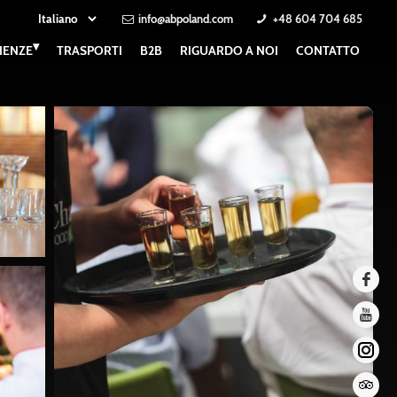
info@abpoland.com
+48 604 704 685
▾
IENZE
TRASPORTI
B2B
RIGUARDO A NOI
CONTATTO