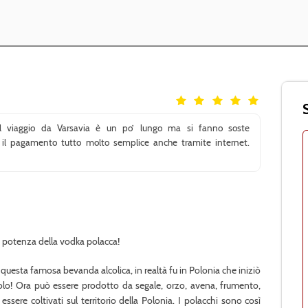
 Il viaggio da Varsavia è un po’ lungo ma si fanno soste
r il pagamento tutto molto semplice anche tramite internet.
a potenza della vodka polacca!
uesta famosa bevanda alcolica, in realtà fu in Polonia che iniziò
ecolo! Ora può essere prodotto da segale, orzo, avena, frumento,
ssere coltivati sul territorio della Polonia. I polacchi sono così