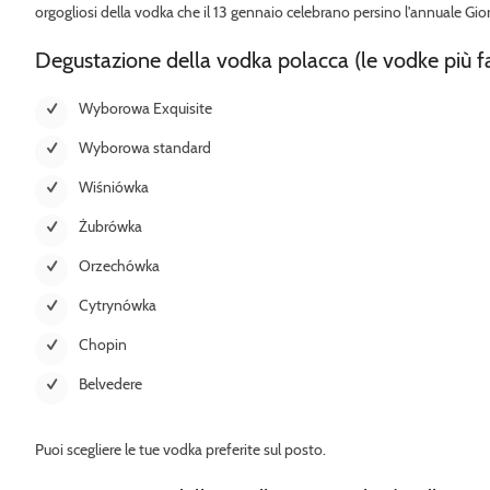
orgogliosi della vodka che il 13 gennaio celebrano persino l'annuale Gio
Degustazione della vodka polacca (le vodke pi
ù
f
Wyborowa Exquisite
Wyborowa standard
Wiśniówka
Żubrówka
Orzechówka
Cytrynówka
Chopin
Belvedere
Puoi scegliere le tue vodka preferite sul posto.