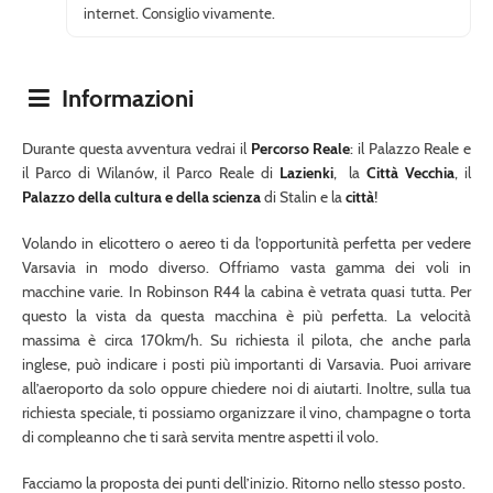
internet. Consiglio vivamente.
Informazioni
Durante questa avventura vedrai il
Percorso Reale
: il Palazzo Reale e
il Parco di Wilanów, il Parco Reale di
Lazienki
, la
Città Vecchia
, il
Palazzo della cultura e della scienza
di Stalin e la
città
!
Volando in elicottero o aereo ti da l’opportunità perfetta per vedere
Varsavia in modo diverso. Offriamo vasta gamma dei voli in
macchine varie. In Robinson R44 la cabina è vetrata quasi tutta. Per
questo la vista da questa macchina è più perfetta. La velocità
massima è circa 170km/h. Su richiesta il pilota, che anche parla
inglese, può indicare i posti più importanti di Varsavia. Puoi arrivare
all’aeroporto da solo oppure chiedere noi di aiutarti. Inoltre, sulla tua
richiesta speciale, ti possiamo organizzare il vino, champagne o torta
di compleanno che ti sarà servita mentre aspetti il volo.
Facciamo la proposta dei punti dell’inizio. Ritorno nello stesso posto.