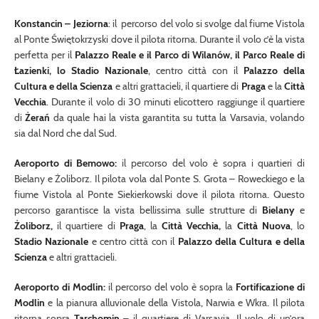
Konstancin – Jeziorna
: il percorso del volo si svolge dal fiume Vistola
al Ponte Świętokrzyski dove il pilota ritorna. Durante il volo c’è la vista
perfetta per il
Palazzo Reale e il Parco di Wilanów, il Parco Reale di
Łazienki, lo Stadio Nazionale
, centro città con il
Palazzo della
Cultura e della Scienza
e altri grattacieli, il quartiere di
Praga
e la
Città
Vecchia
. Durante il volo di 30 minuti elicottero raggiunge il quartiere
di
Żerań
da quale hai la vista garantita su tutta la Varsavia, volando
sia dal Nord che dal Sud.
Aeroporto di Bemowo:
il percorso del volo è sopra i quartieri di
Bielany e Żoliborz. Il pilota vola dal Ponte S. Grota – Roweckiego e la
fiume Vistola al Ponte Siekierkowski dove il pilota ritorna. Questo
percorso garantisce la vista bellissima sulle strutture di
Bielany
e
Żoliborz,
il quartiere di
Praga
, la
Città Vecchia,
la
Città Nuova
, lo
Stadio Nazionale
e centro città con il
Palazzo della Cultura e della
Scienza
e altri grattacieli.
Aeroporto di Modlin:
il percorso del volo è sopra la
Fortificazione di
Modlin
e la pianura alluvionale della Vistola, Narwia e Wkra. Il pilota
ritorna sopra
Tarchomin
– il quartiere di Varsavia. Il volo di un’ora