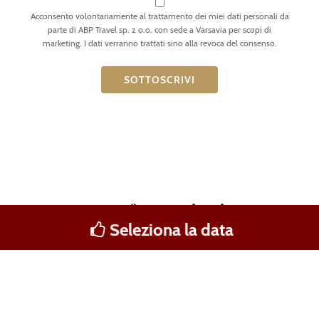
Acconsento volontariamente al trattamento dei miei dati personali da
parte di ABP Travel sp. z o.o. con sede a Varsavia per scopi di
marketing. I dati verranno trattati sino alla revoca del consenso.
Informazioni
su AB
Seleziona la data
MESSAGGIO
CHIAMACI
FACEBOOK
Poland
Esperienze