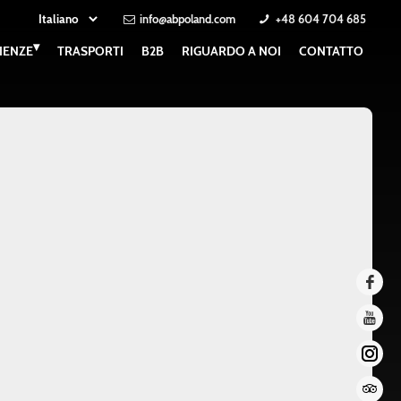
info@abpoland.com
+48 604 704 685
▾
IENZE
TRASPORTI
B2B
RIGUARDO A NOI
CONTATTO