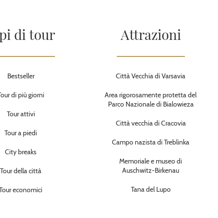
pi di tour
Attrazioni
Bestseller
Città Vecchia di Varsavia
Tour di più giorni
Area rigorosamente protetta del
Parco Nazionale di Bialowieza
Tour attivi
Città vecchia di Cracovia
Tour a piedi
Campo nazista di Treblinka
City breaks
Memoriale e museo di
Auschwitz-Birkenau
Tour della città
Tana del Lupo
Tour economici
Miniera di sale di Wieliczka