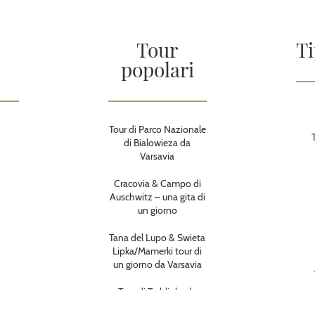
Tour
Ti
popolari
Tour di Parco Nazionale
di Bialowieza da
Varsavia
Cracovia & Campo di
Auschwitz – una gita di
un giorno
Tana del Lupo & Swieta
Lipka/Mamerki tour di
un giorno da Varsavia
Tour di Treblinka da
Varsavia